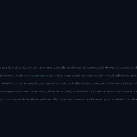
a Rua do Proletariado, n.º 2-A, 2791-563, Carnaxide, matriculada na Conservatória do Registo Comercial 
nte endereço web:
www.exatoseguros.pt
. A Exato Seguros está registada na ASF – Autoridade de Supervi
º 418467900, com autorização para exercer a atividade de distribuição de seguros no âmbito dos Ramos V
rem entregues à empresa de seguros e, duma forma geral, está autorizada a celebrar seguros em nome e
ros nos termos da legislação aplicável. Não dispensa a consulta da informação pré-contratual e contratua