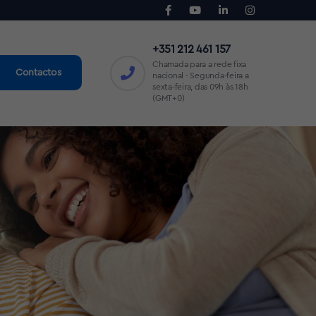
+351 212 461 157
Chamada para a rede fixa
Contactos
nacional - Segunda-feira a
sexta-feira, das 09h às 18h
(GMT+0)