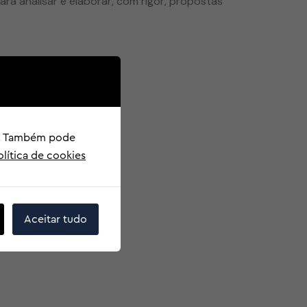
ra analisar e elaborar, com rigor, propostas
o". Também pode
olítica de cookies
Aceitar tudo