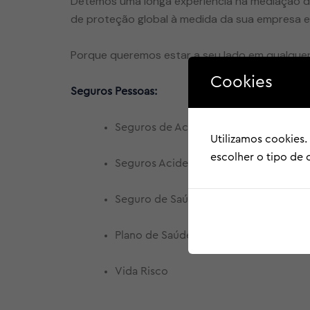
Detemos uma longa experiência na mediação de s
de proteção global à medida da sua empresa e
Porque queremos estar a seu lado em qualquer
Cookies
Seguros Pessoas:
Seguros de Acidentes Pessoais
Utilizamos cookies.
escolher o tipo de
Seguros Acidentes de Trabalho
Seguro de Saúde
Plano de Saúde
Vida Risco