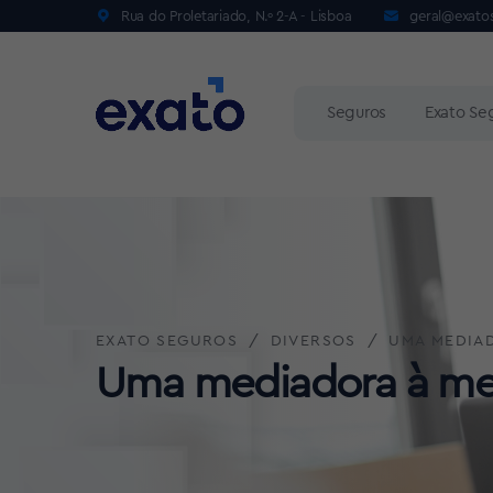
Rua do Proletariado, N.º 2-A - Lisboa
geral@exato
Seguros
Exato Se
EXATO SEGUROS
DIVERSOS
UMA MEDIAD
Uma mediadora à me