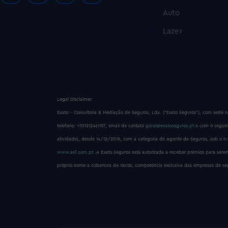
Auto
Lazer
Legal Disclaimer
Exato – Consultoria & Mediação de Seguros, Lda. (“Exato Seguros”), com sede n
telefone: +351212461157, email de contato
geral@exatoseguros.pt
e com o segui
atividade), desde 14/12/2018, com a categoria de Agente de Seguros, sob o n.
www.asf.com.pt
.A Exato Seguros está autorizada a receber prémios para se
próprio nome a cobertura de riscos, competência exclusiva das empresas de segu