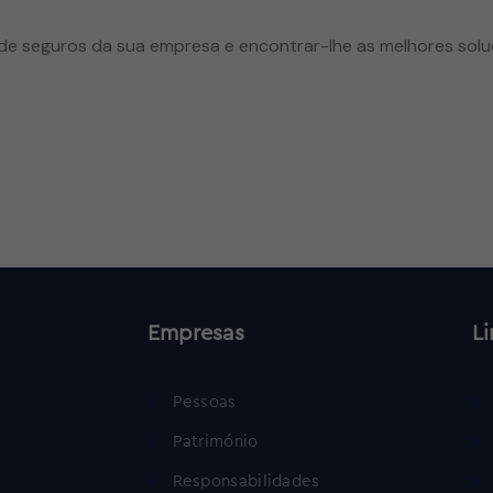
a de seguros da sua empresa e encontrar-lhe as melhores sol
Empresas
Li
Pessoas
Património
Responsabilidades