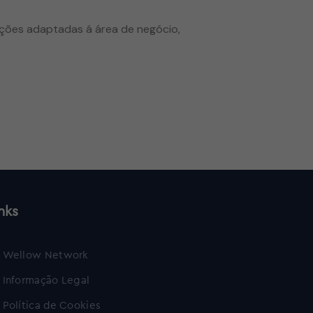
uções adaptadas á área de negócio,
nks
Wellow Network
Informação Legal
Política de Cookies