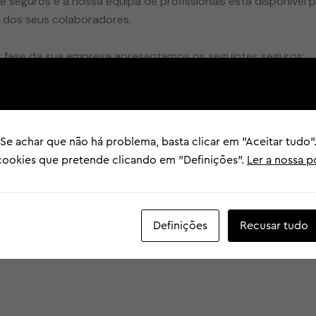
eguros e a nossa equipa de profissionais está disponível pa
 dos seus colaboradores.
 fase da sua empresa apresentamos os seguintes seguros:
 Se achar que não há problema, basta clicar em "Aceitar tud
 cookies que pretende clicando em "Definições".
Ler a nossa p
Definições
Recusar tudo