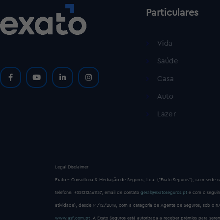
Particulares
Vida
Saúde
Casa
Auto
Lazer
Legal Disclaimer
Exato – Consultoria & Mediação de Seguros, Lda. (“Exato Seguros”), com sede n
telefone: +351212461157, email de contato
geral@exatoseguros.pt
e com o segui
atividade), desde 14/12/2018, com a categoria de Agente de Seguros, sob o n.
www.asf.com.pt
.A Exato Seguros está autorizada a receber prémios para se