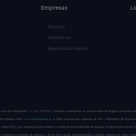
Empresas
Li
Pessoas
Património
Responsabilidades
a Rua do Proletariado, n.º 2-A, 2791-563, Carnaxide, matriculada na Conservatória do Registo Comercial 
nte endereço web:
www.exatoseguros.pt
. A Exato Seguros está registada na ASF – Autoridade de Supervi
º 418467900, com autorização para exercer a atividade de distribuição de seguros no âmbito dos Ramos V
rem entregues à empresa de seguros e, duma forma geral, está autorizada a celebrar seguros em nome e