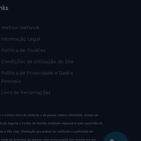
nks
Wellow Network
Informação Legal
Política de Cookies
Condições de Utilização do Site
Política de Privacidade e Dados
Pessoais
Livro de Reclamações
sob o número único de matrícula e de pessoa coletiva 514960558, número de
são de Seguros e Fundos de Pensões (entidade responsável pela supervisão da
ida e Não Vida, informação que poderá ser verificada e confirmada em
 por conta de empresas de seguros, mas nunca propõe nem assume em seu