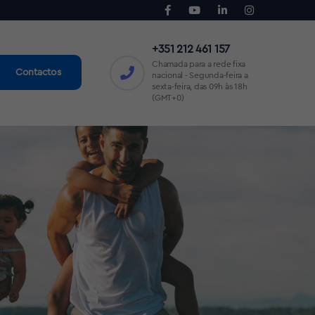
+351 212 461 157
Chamada para a rede fixa
Contactos
nacional - Segunda-feira a
sexta-feira, das 09h às 18h
(GMT+0)