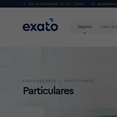
Rua do Proletariado, N.º 2-A - Lisboa
geral@exato
Seguros
Exato Se
EXATO SEGUROS
PARTICULARES
Particulares