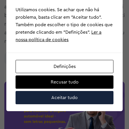
ara muitos, até uma paixão. No entanto, com essa li
Utilizamos cookies. Se achar que não há
berdade vem também a responsabilidade de garanti
problema, basta clicar em "Aceitar tudo".
r que está devidamente protegido em qualquer situ
Também pode escolher o tipo de cookies que
pretende clicando em "Definições".
Ler a
ação. Escolher um seguro de mota não tem de ser u
nossa política de cookies
ma tarefa
Ler mais
Definições
Recusar tudo
Aceitar tudo