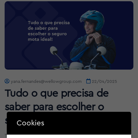
yana.fernandes@wellowgroup.com
22/04/2025
Tudo o que precisa de
saber para escolher o
seguro mota ideal!
Cookies
Ter uma mota representa liberdade, mobilidade e, p