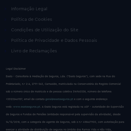
Informação Legal
Política de Cookies
Condições de Utilização do Site
Política de Privacidade e Dados Pessoais
Livro de Reclamações
Legal Disclaimer
Exato – Consultoria & Mediação de Seguros, Lda. (“Exato Seguros”), com sede na Rua do
Proletariado, n.º 2-A, 2791-563, Carnaxide, matriculada na Conservatória do Registo Comercial
sob o número único de matrícula e de pessoa coletiva 514960558, número de telefone:
+351212461157, email de contato
geral@exatoseguros.pt
e com o seguinte endereço
web:
www.exatoseguros.pt
. A Exato Seguros está registada na ASF – Autoridade de Supervisão
de Seguros e Fundos de Pensões (entidade responsável pela supervisão da atividade), desde
14/12/2018, com a categoria de Agente de Seguros, sob o n.º 418467900, com autorização para
exercer a atividade de distribuição de seguros no âmbito dos Ramos Vida e Não Vida,