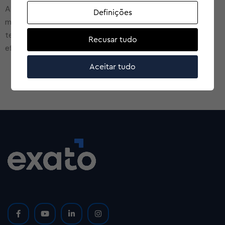
A participação da Exato
Seguros na AIVØLUT1ØN foi
®
Definições
mais um passo significativo na estratégia de integrar
tecnologias de ponta para criar soluções inovadoras e
Recusar tudo
eficientes no mercado segurador.
Aceitar tudo