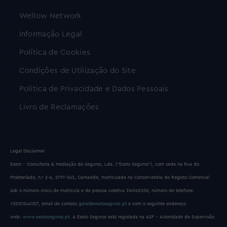
Wellow Network
Informação Legal
Política de Cookies
Condições de Utilização do Site
Política de Privacidade e Dados Pessoais
Livro de Reclamações
Legal Disclaimer
Exato – Consultoria & Mediação de Seguros, Lda. (“Exato Seguros”), com sede na Rua do
Proletariado, n.º 2-A, 2791-563, Carnaxide, matriculada na Conservatória do Registo Comercial
sob o número único de matrícula e de pessoa coletiva 514960558, número de telefone:
+351212461157, email de contato
geral@exatoseguros.pt
e com o seguinte endereço
web:
www.exatoseguros.pt
. A Exato Seguros está registada na ASF – Autoridade de Supervisão