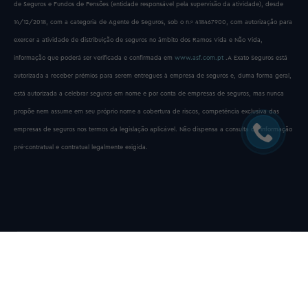
de Seguros e Fundos de Pensões (entidade responsável pela supervisão da atividade), desde
14/12/2018, com a categoria de Agente de Seguros, sob o n.º 418467900, com autorização para
exercer a atividade de distribuição de seguros no âmbito dos Ramos Vida e Não Vida,
informação que poderá ser verificada e confirmada em
www.asf.com.pt
.A Exato Seguros está
autorizada a receber prémios para serem entregues à empresa de seguros e, duma forma geral,
está autorizada a celebrar seguros em nome e por conta de empresas de seguros, mas nunca
propõe nem assume em seu próprio nome a cobertura de riscos, competência exclusiva das
empresas de seguros nos termos da legislação aplicável. Não dispensa a consulta da informação
pré-contratual e contratual legalmente exigida.
Exato Seguros © Todos os direitos reservados