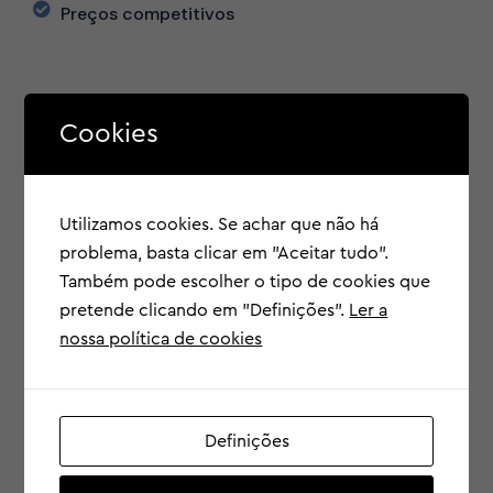
Preços competitivos
O que cobre?
Cookies
?
Consultas médicas
Utilizamos cookies. Se achar que não há
problema, basta clicar em "Aceitar tudo".
?
Exames de diagnóstico
Também pode escolher o tipo de cookies que
pretende clicando em "Definições".
Ler a
nossa política de cookies
?
Internamentos Hospitalares
Definições
?
Tratamentos