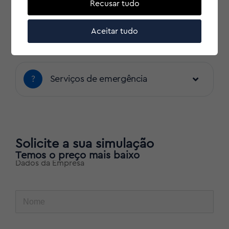
Recusar tudo
Aceitar tudo
?
Check-ups
?
Serviços de emergência
Solicite a sua simulação
Temos o preço mais baixo
Dados da Empresa