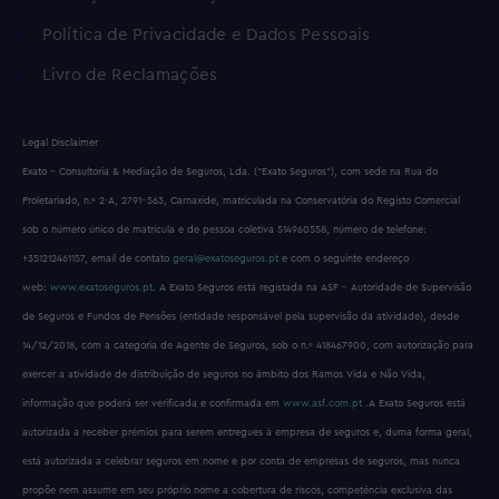
Política de Privacidade e Dados Pessoais
Livro de Reclamações
Legal Disclaimer
Exato – Consultoria & Mediação de Seguros, Lda. (“Exato Seguros”), com sede na Rua do
Proletariado, n.º 2-A, 2791-563, Carnaxide, matriculada na Conservatória do Registo Comercial
sob o número único de matrícula e de pessoa coletiva 514960558, número de telefone:
+351212461157, email de contato
geral@exatoseguros.pt
e com o seguinte endereço
web:
www.exatoseguros.pt
. A Exato Seguros está registada na ASF – Autoridade de Supervisão
de Seguros e Fundos de Pensões (entidade responsável pela supervisão da atividade), desde
14/12/2018, com a categoria de Agente de Seguros, sob o n.º 418467900, com autorização para
exercer a atividade de distribuição de seguros no âmbito dos Ramos Vida e Não Vida,
informação que poderá ser verificada e confirmada em
www.asf.com.pt
.A Exato Seguros está
autorizada a receber prémios para serem entregues à empresa de seguros e, duma forma geral,
está autorizada a celebrar seguros em nome e por conta de empresas de seguros, mas nunca
propõe nem assume em seu próprio nome a cobertura de riscos, competência exclusiva das