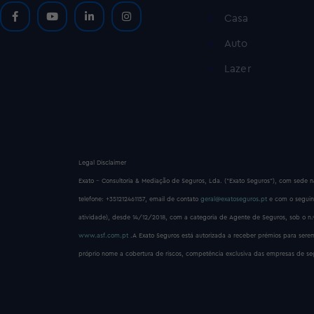
Casa
Auto
Lazer
Legal Disclaimer
Exato – Consultoria & Mediação de Seguros, Lda. (“Exato Seguros”), com sede n
telefone: +351212461157, email de contato
geral@exatoseguros.pt
e com o segui
atividade), desde 14/12/2018, com a categoria de Agente de Seguros, sob o n.
www.asf.com.pt
.A Exato Seguros está autorizada a receber prémios para se
próprio nome a cobertura de riscos, competência exclusiva das empresas de segu