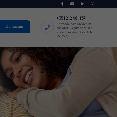
+351 212 461 157
Chamada para a rede fixa
Contactos
nacional - Segunda-feira a
sexta-feira, das 09h às 18h
(GMT+0)