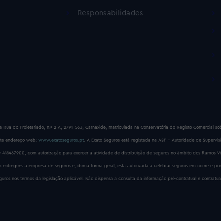
Responsabilidades
a Rua do Proletariado, n.º 2-A, 2791-563, Carnaxide, matriculada na Conservatória do Registo Comercial 
nte endereço web:
www.exatoseguros.pt
. A Exato Seguros está registada na ASF – Autoridade de Supervi
º 418467900, com autorização para exercer a atividade de distribuição de seguros no âmbito dos Ramos V
rem entregues à empresa de seguros e, duma forma geral, está autorizada a celebrar seguros em nome e
ros nos termos da legislação aplicável. Não dispensa a consulta da informação pré-contratual e contratua