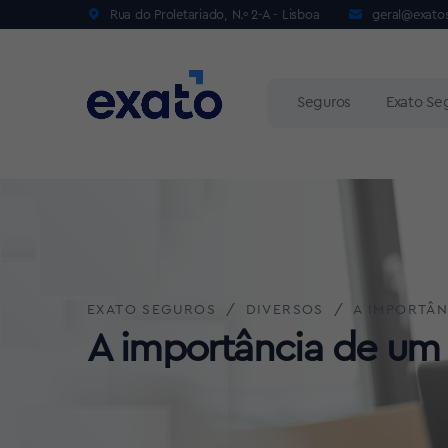
Rua do Proletariado, N.º 2-A - Lisboa
geral@exato
Seguros
Exato Se
EXATO SEGUROS
DIVERSOS
A IMPORTÂN
A importância de um