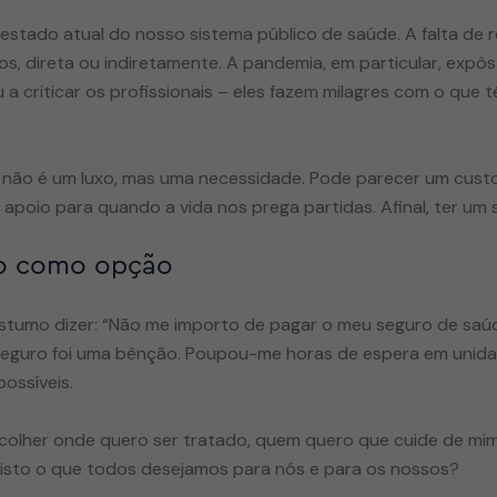
estado atual do nosso sistema público de saúde. A falta de r
os, direta ou indiretamente. A pandemia, em particular, expôs
 a criticar os profissionais – eles fazem milagres com o que 
 não é um luxo, mas uma necessidade. Pode parecer um custo
poio para quando a vida nos prega partidas. Afinal, ter um s
ão como opção
costumo dizer: “Não me importo de pagar o meu seguro de saúd
o seguro foi uma bênção. Poupou-me horas de espera em unid
ossíveis.
colher onde quero ser tratado, quem quero que cuide de mim,
 isto o que todos desejamos para nós e para os nossos?