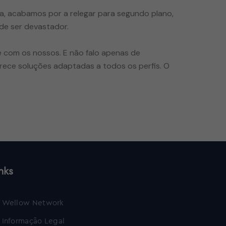
ia, acabamos por a relegar para segundo plano,
de ser devastador.
 com os nossos. E não falo apenas de
rece soluções adaptadas a todos os perfis. O
nks
Wellow Network
Informação Legal