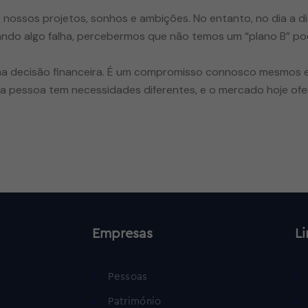
nossos projetos, sonhos e ambições. No entanto, no dia a d
ando algo falha, percebermos que não temos um “plano B” po
ma decisão financeira. É um compromisso connosco mesmos e
 pessoa tem necessidades diferentes, e o mercado hoje ofe
Empresas
Li
Pessoas
Património