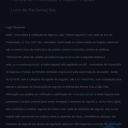
Livro de Reclamações
Legal Disclaimer
Exato – Consultoria & Mediação de Seguros, Lda. (“Exato Seguros”), com sede na Rua do
Proletariado, n.º 2-A, 2791-563, Carnaxide, matriculada na Conservatória do Registo Comercial
sob o número único de matrícula e de pessoa coletiva 514960558, número de telefone:
+351212461157, email de contato
geral@exatoseguros.pt
e com o seguinte endereço
web:
www.exatoseguros.pt
. A Exato Seguros está registada na ASF – Autoridade de Supervisão
de Seguros e Fundos de Pensões (entidade responsável pela supervisão da atividade), desde
14/12/2018, com a categoria de Agente de Seguros, sob o n.º 418467900, com autorização para
exercer a atividade de distribuição de seguros no âmbito dos Ramos Vida e Não Vida,
informação que poderá ser verificada e confirmada em
www.asf.com.pt
.A Exato Seguros está
autorizada a receber prémios para serem entregues à empresa de seguros e, duma forma geral,
está autorizada a celebrar seguros em nome e por conta de empresas de seguros, mas nunca
propõe nem assume em seu próprio nome a cobertura de riscos, competência exclusiva das
empresas de seguros nos termos da legislação aplicável. Não dispensa a consulta da informação