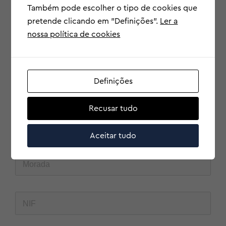
passageiros
Também pode escolher o tipo de cookies que
pretende clicando em "Definições".
Ler a
nossa política de cookies
Solicite a sua simulação
Temos o preço mais baixo
Definições
Dados do(a) Tomador(a) de Seguro
Recusar tudo
Aceitar tudo