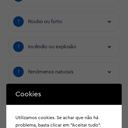
?
Roubo ou furto
?
Incêndio ou explosão
?
Fenómenos naturais
Cookies
?
Danos a vidros
Utilizamos cookies. Se achar que não há
?
Danos corporais ao motorista e
problema, basta clicar em "Aceitar tudo".