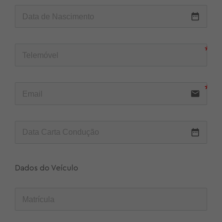
date_range
email
date_range
Dados do Veículo